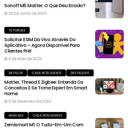
Sonoff M5 Matter: O Que Deu Errado?
30 De Junho De 2024
TUTORIAIS
Solicitar ESIM Da Vivo Através Do
Aplicativo – Agora Disponível Para
Clientes Pré!
6 De Maio De 2024
ARTIGOS
CASA INTELIGENTE
DESTAQUES
Matter, Thread E Zigbee: Entenda Os
Conceitos E Se Torne Expert Em Smart
Home.
9 De Dezembro De 2023
ANÁLISES
CASA INTELIGENTE
Zemismart M1: O Tudo-Em-Um Com